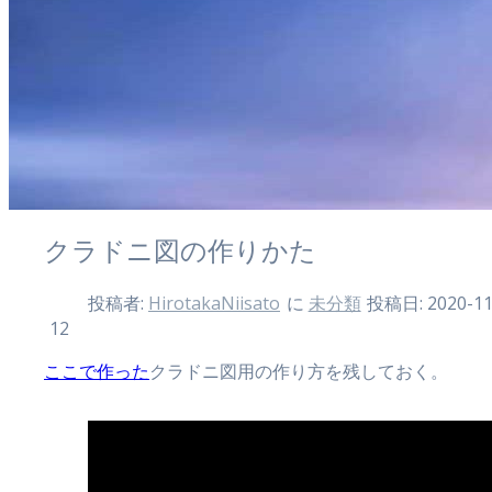
クラドニ図の作りかた
投稿者:
HirotakaNiisato
に
未分類
投稿日: 2020-11
12
ここで作った
クラドニ図用の作り方を残しておく。