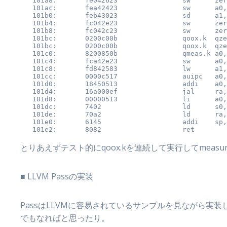
   101a8:       fe042623                sw      zer
   101ac:       fea42423                sw      a0,
   101b0:       feb43023                sd      a1,
   101b4:       fc042e23                sw      zer
   101b8:       fc042c23                sw      zer
   101bc:       0200c00b                qoox.k  qze
   101bc:       0200c00b                qoox.k  qze
   101c0:       8200850b                qmeas.k a0,
   101c4:       fca42e23                sw      a0,
   101c8:       fd842583                lw      a1,
   101cc:       0000c517                auipc   a0,
   101d0:       18450513                addi    a0,
   101d4:       16a000ef                jal     ra,
   101d8:       00000513                li      a0,
   101dc:       7402                    ld      s0,
   101de:       70a2                    ld      ra,
   101e0:       6145                    addi    sp,
とりあえずテスト的にqoox.kを連続して実行してmeasu
■ LLVM Passの実装
PassはLLVMに容易されているサンプルを見ながら実装
でもなればと思ったり。