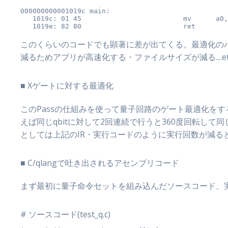
000000000001019c main:

   1019c: 01 45                        	mv	a0, zero

このくらいのコードでも顕著に差が出てくる。最適化の
減るためアプリが高速化する・ファイルサイズが減る....e
■ Xゲートに対する最適化
このPassの仕組みを使って量子回路のゲート最適化をす
えば同じqbitに対して2回連続で行うと360度回転し
としては上記のIR・実行コードのように実行回数が減る
■ C/qlangで吐き出されるアセンブリコード
まず最初に量子命令セットを組み込んだソースコード、
# ソースコード(test_q.c)