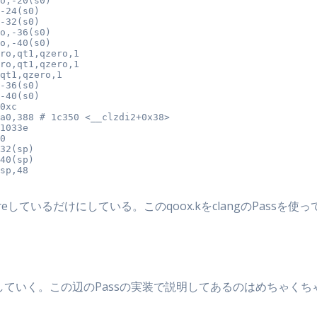
o,-20(s0)

-24(s0)

-32(s0)

o,-36(s0)

o,-40(s0)

ro,qt1,qzero,1

ro,qt1,qzero,1

qt1,qzero,1

-36(s0)

-40(s0)

0xc

a0,388 # 1c350 <__clzdi2+0x38>

1033e 
0

32(sp)

40(sp)

sp,48

reしているだけにしている。このqoox.kをclangのPass
していく。この辺のPassの実装で説明してあるのはめちゃくちゃ