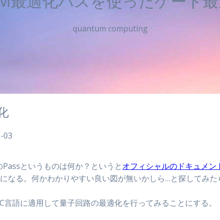
VM最適化パスを使ったゲート
quantum computing
化
-03
のPassというものは何か？というと
オフィシャルのドキュメン
うものになる。何かわかりやすい良い図が無いかしら…と探してみた
g)、C言語に適用して量子回路の最適化を行ってみることにする。