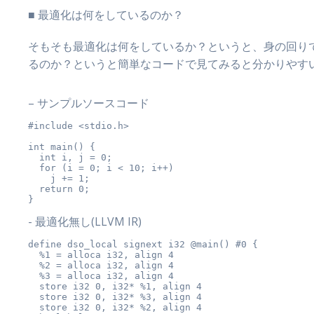
■ 最適化は何をしているのか？
そもそも最適化は何をしているか？というと、身の回りで分
るのか？というと簡単なコードで見てみると分かりやす
– サンプルソースコード
#include <stdio.h>

int main() {

  int i, j = 0;

  for (i = 0; i < 10; i++)

    j += 1;

  return 0;

}
- 最適化無し(LLVM IR)
define dso_local signext i32 @main() #0 {

  %1 = alloca i32, align 4

  %2 = alloca i32, align 4

  %3 = alloca i32, align 4

  store i32 0, i32* %1, align 4

  store i32 0, i32* %3, align 4

  store i32 0, i32* %2, align 4
