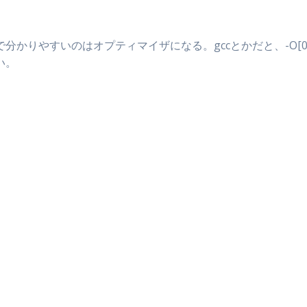
かりやすいのはオプティマイザになる。gccとかだと、-O[0
い。