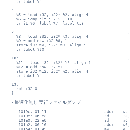
  br label %4

4:                                                ;
  %5 = load i32, i32* %2, align 4

  %6 = icmp slt i32 %5, 10

  br i1 %6, label %7, label %13

7:                                                ;
  %8 = load i32, i32* %3, align 4

  %9 = add nsw i32 %8, 1

  store i32 %9, i32* %3, align 4

  br label %10

10:                                               ;
  %11 = load i32, i32* %2, align 4

  %12 = add nsw i32 %11, 1

  store i32 %12, i32* %2, align 4

  br label %4

13:                                               ;
  ret i32 0

- 最適化無し 実行ファイルダンプ
   1019c: 01 11                         addi    sp,
   1019e: 06 ec                         sd      ra,
   101a0: 22 e8                         sd      s0,
   101a2: 00 10                         addi    s0,
   101a4: 01 45                         mv      a0,