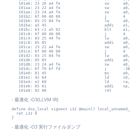
   101a6: 23 26 a4 fe                   sw      a0,
   101aa: 23 22 a4 fe                   sw      a0,
   101ae: 23 24 a4 fe                   sw      a0,
   101b2: 6f 00 40 00                   j       4

   101b6: 03 25 84 fe                   lw      a0,
   101ba: a5 45                         addi    a1,
   101bc: 63 c2 a5 02                   blt     a1,
   101c0: 6f 00 40 00                   j       4

   101c4: 03 25 44 fe                   lw      a0,
   101c8: 05 05                         addi    a0,
   101ca: 23 22 a4 fe                   sw      a0,
   101ce: 6f 00 40 00                   j       4

   101d2: 03 25 84 fe                   lw      a0,
   101d6: 05 05                         addi    a0,
   101d8: 23 24 a4 fe                   sw      a0,
   101dc: 6f f0 bf fd                   j       -38

   101e0: 01 45                         mv      a0,
   101e2: 42 64                         ld      s0,
   101e4: e2 60                         ld      ra,
   101e6: 05 61                         addi    sp,
- 最適化 -O3(LLVM IR)
define dso_local signext i32 @main() local_unnamed_
  ret i32 0

- 最適化 -O3 実行ファイルダンプ