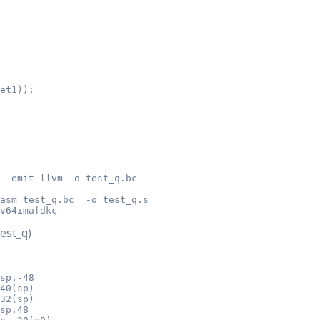
et1));

 -emit-llvm -o test_q.bc

asm test_q.bc  -o test_q.s

v64imafdkc
st_q)
sp,-48

40(sp)

32(sp)

sp,48
