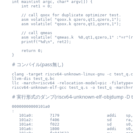
int main(int argc, char* argv[]) {

    int ret1 = 0;

    // call qoox for duplicate optimizer test.

    asm volatile( "qoox.k qzero,qt1,qzero,1");

    asm volatile( "qoox.k qzero,qt1,qzero,1");

    // call qmeas

    asm volatile( "qmeas.k  %0,qt1,qzero,1" :"=r"(r
    printf("%d\n", ret2);

    return 0;

# コンパイル(pass無し)
clang -target riscv64-unknown-linux-gnu -c test_q.c
llvm-dis test_q.bc

llc -march=riscv64 -relocation-model=pic -filetype=
riscv64-unknown-elf-gcc test_q.s -o test_q -march=r
# 実行形式のダンプ(riscv64-unknown-elf-objdump -D te
00000000000101a0 
:

   101a0:       7179                    addi    sp,
   101a2:       f406                    sd      ra,
   101a4:       f022                    sd      s0,
   101a6:       1800                    addi    s0,